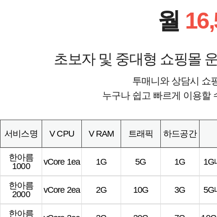
월
16
초보자 및 중대형 쇼핑몰 운
투매니와 상담시 쇼
누구나 쉽고 빠르게 이용할 
서비스명
V CPU
V RAM
트래픽
하드공간
한아름
vCore 1ea
1G
5G
1G
1
1000
한아름
vCore 2ea
2G
10G
3G
5
2000
한아름